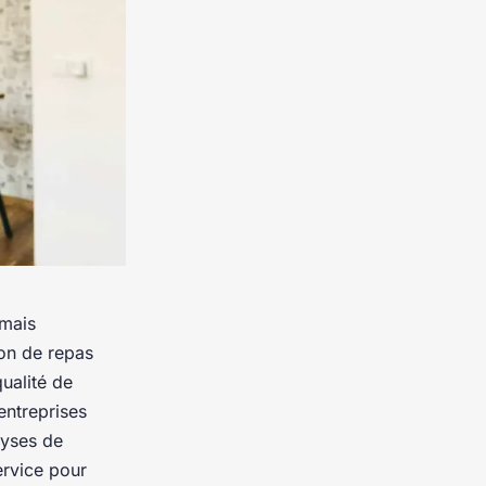
amais
son de repas
qualité de
entreprises
lyses de
ervice pour