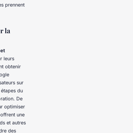
les prennent
r la
et
r leurs
nt obtenir
oogle
sateurs sur
s étapes du
ration. De
r optimiser
 offrent une
rds et autres
dre des