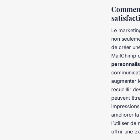
Comment 
satisfact
Le marketing
non seulemen
de créer une
MailChimp o
personnali
communicatio
augmenter le
recueillir d
peuvent êtr
impressions 
améliorer la
l’utiliser d
offrir une e