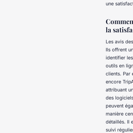
une satisfact
Comment 
la satisf
Les avis des
Ils offrent 
identifier l
outils en li
clients. Pa
encore TripA
attribuant u
des logiciel
peuvent égal
manière cent
détaillés. Il
suivi réguli