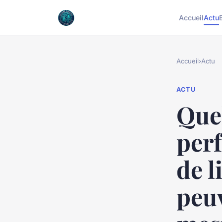
Accueil
Actu
Accueil
›
Actu
ACTU
Quel
perf
de l
peuv