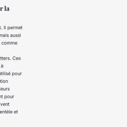
r la
. Il permet
mais aussi
ing comme
tters. Ces
 à
tilisé pour
tion
leurs
nt pour
ivent
entèle et