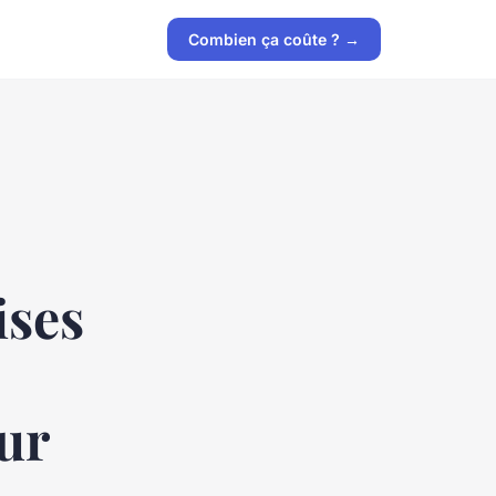
Combien ça coûte ? →
ises
our