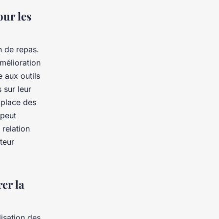
our les
n de repas.
amélioration
 aux outils
 sur leur
 place des
 peut
 relation
oteur
er la
ilisation des