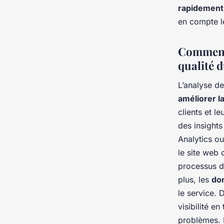
rapidement 
en compte le
Comment 
qualité d
L’analyse d
améliorer la
clients et l
des insight
Analytics ou
le site web o
processus d
plus, les
don
le service. 
visibilité e
problèmes. 