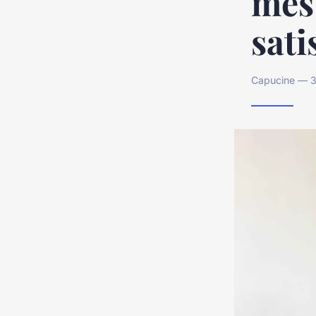
mesu
sati
Capucine — 3