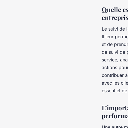
Quelle e
entrepris
Le suivi de 
Il leur perm
et de prendr
de suivi de 
service, ana
actions pour
contribuer 
avec les clie
essentiel de
L’import
perform
Une autre m