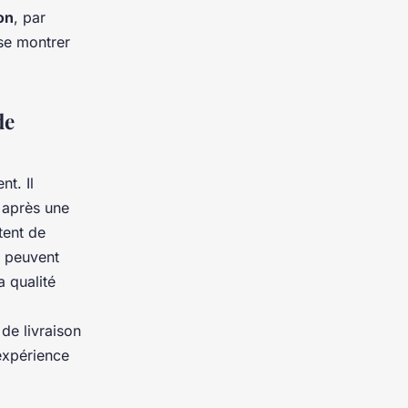
son
, par
 se montrer
de
nt. Il
 après une
tent de
ui peuvent
a qualité
 de livraison
expérience