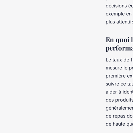
décisions é
exemple en a
plus attenti
En quoi l
performa
Le taux de fi
mesure le p
première ex
suivre ce ta
aider à ident
des produits
généralemen
de repas do
de haute qual