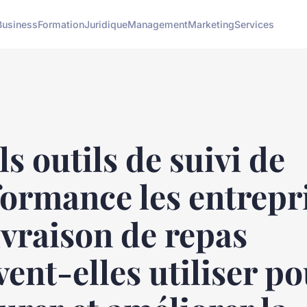
Business
Formation
Juridique
Management
Marketing
Services
s outils de suivi de
ormance les entrepr
ivraison de repas
ent-elles utiliser p