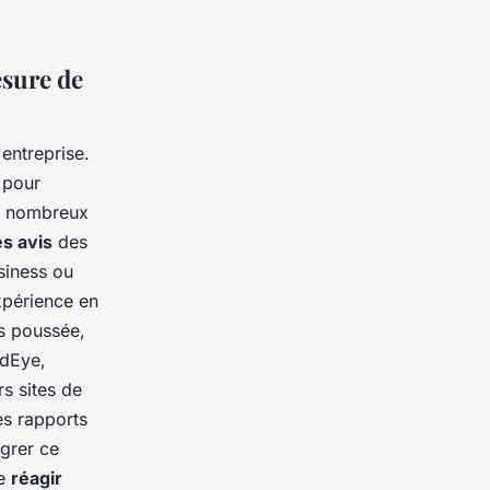
esure de
entreprise.
s pour
 De nombreux
es avis
des
siness ou
xpérience en
us poussée,
rdEye,
rs sites de
es rapports
égrer ce
de
réagir