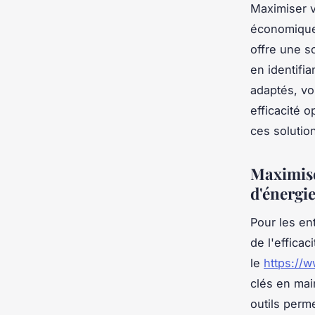
Maximiser v
économique 
offre une s
en identifi
adaptés, vo
efficacité 
ces solutio
Maximise
d'énergi
Pour les en
de l'efficac
le
https://
clés en mai
outils perme