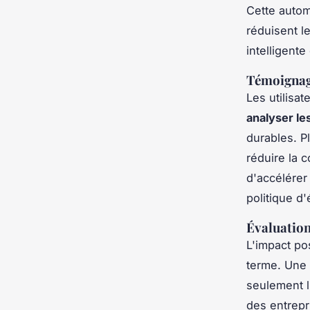
Cette autom
réduisent le
intelligent
Témoignages
Les utilisat
analyser les
durables. P
réduire la 
d'accélérer
politique d
Évaluation
L'impact pos
terme. Une
seulement l
des entrepr