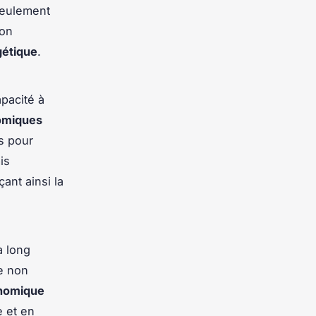
 seulement
ion
gétique
.
apacité à
omiques
es pour
is
ant ainsi la
à long
e non
nomique
e et en