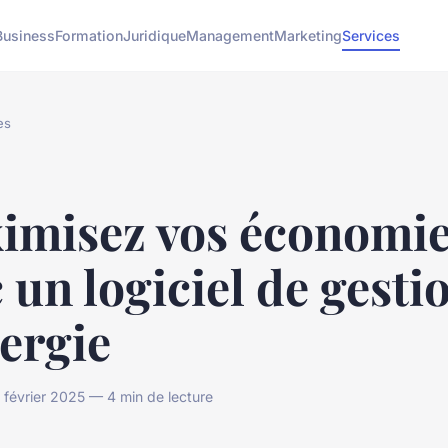
Business
Formation
Juridique
Management
Marketing
Services
es
imisez vos économi
 un logiciel de gesti
ergie
février 2025 — 4 min de lecture