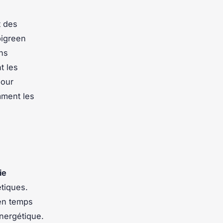
t des
bigreen
ns
t les
pour
mment les
ie
étiques.
n temps
nergétique.