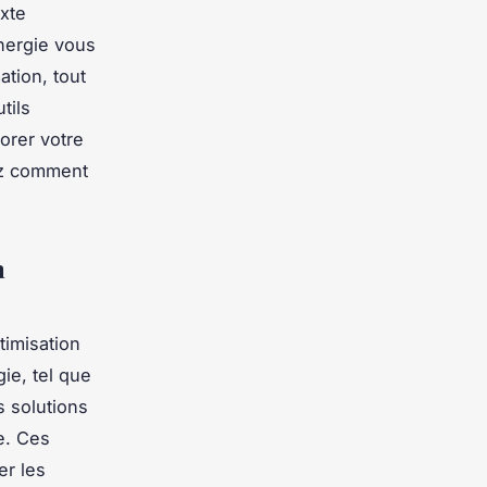
xte
nergie vous
ation, tout
tils
orer votre
rez comment
n
timisation
gie, tel que
s solutions
e. Ces
er les