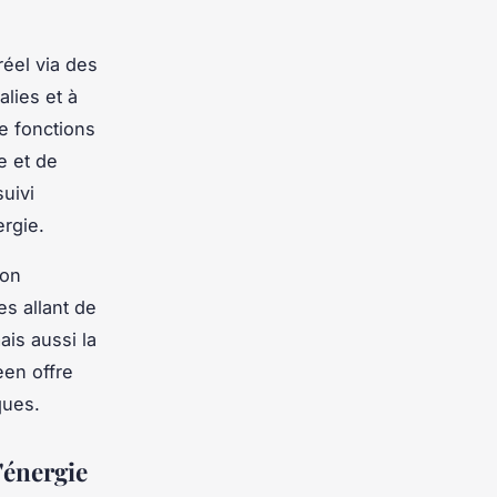
réel via des
alies et à
e fonctions
e et de
suivi
rgie.
ion
s allant de
is aussi la
een offre
ques.
d'énergie