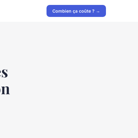
Combien ça coûte ? →
es
on