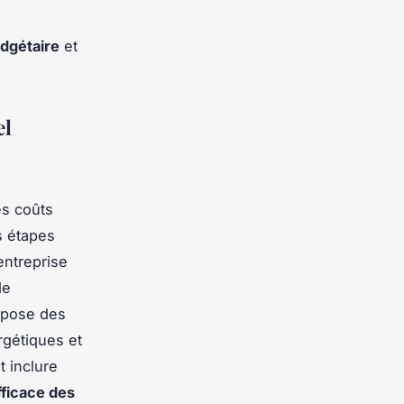
udgétaire
et
el
es coûts
s étapes
entreprise
de
ropose des
rgétiques et
t inclure
fficace des