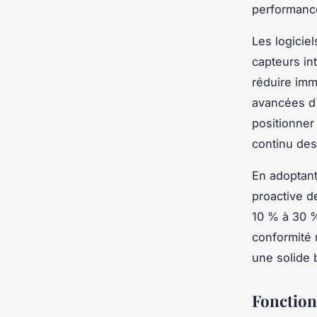
performanc
Les logicie
capteurs int
réduire imm
avancées d'
positionner
continu des
En adoptant
proactive d
10 % à 30 %
conformité r
une solide 
Fonctionn