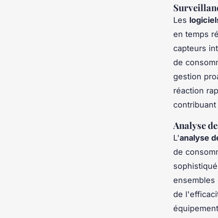
Surveillan
Les
logicie
en temps ré
capteurs in
de consomma
gestion pro
réaction rap
contribuant
Analyse de
L'
analyse d
de consomma
sophistiqué
ensembles d
de l'effica
équipement 