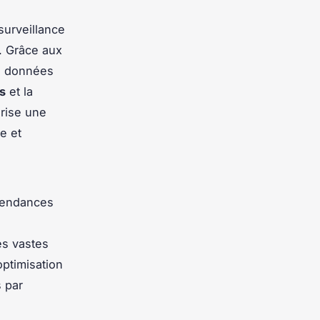
urveillance
. Grâce aux
es données
s
et la
rise une
e et
 tendances
es vastes
optimisation
s par