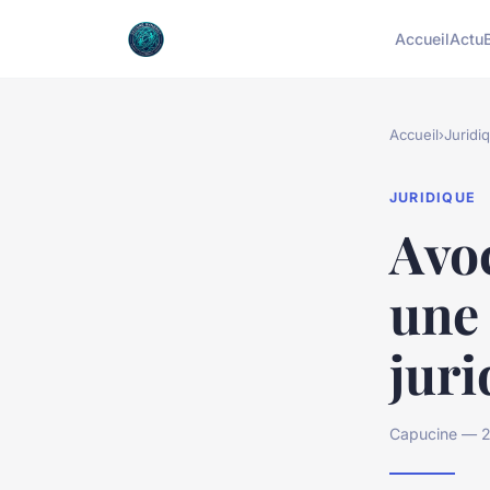
Accueil
Actu
Accueil
›
Juridi
JURIDIQUE
Avoc
une
juri
Capucine — 2