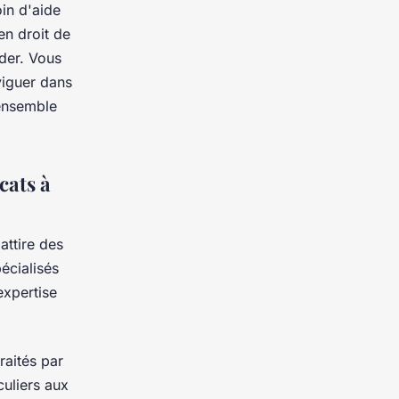
in d'aide
en droit de
ider. Vous
viguer dans
 ensemble
cats à
attire des
écialisés
expertise
raités par
culiers aux