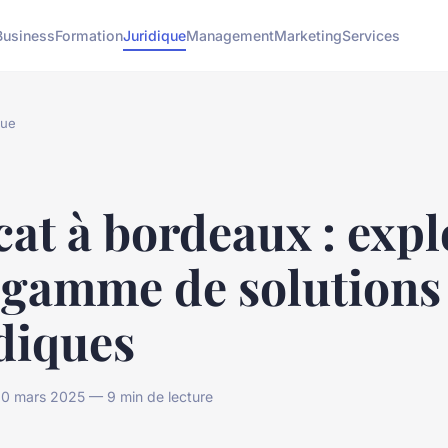
Business
Formation
Juridique
Management
Marketing
Services
que
at à bordeaux : expl
 gamme de solutions
diques
0 mars 2025 — 9 min de lecture