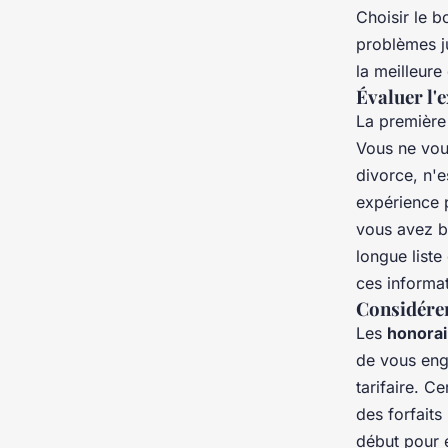
Choisir le b
problèmes ju
la meilleure
Évaluer l'e
La première 
Vous ne vou
divorce, n'
expérience 
vous avez be
longue liste
ces informa
Considérer
Les
honorai
de vous eng
tarifaire. C
des forfaits
début pour é