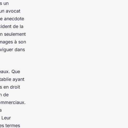
ns un
 un avocat
Une anecdote
ident de la
non seulement
mmages à son
aviguer dans
deaux. Que
tablie ayant
s en droit
n de
 commerciaux.
a
 Leur
des termes