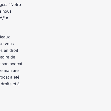
égés.
"Notre
de nous
é,"
a
rdeaux
que vous
s en droit
stoire de
e son avocat
de manière
ocat a été
droits et à