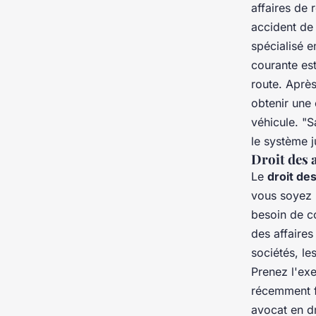
affaires de 
accident de
spécialisé e
courante est
route. Après
obtenir une
véhicule.
"S
le système j
Droit des 
Le
droit des
vous soyez 
besoin de co
des affaires
sociétés, le
Prenez l'exe
récemment f
avocat en dr