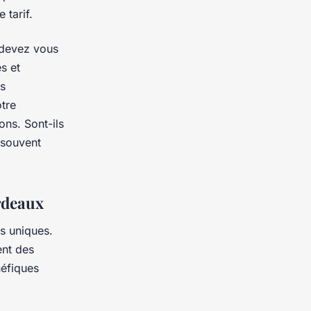
 tarif.
s devez vous
s et
es
otre
ns. Sont-ils
t souvent
ordeaux
s uniques.
ent des
néfiques