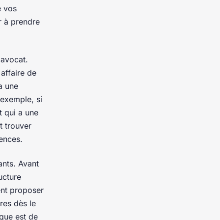
e vos
r à prendre
'avocat.
affaire de
a une
 exemple, si
t qui a une
t trouver
ences.
ants. Avant
ucture
vent proposer
ires dès le
ique est de