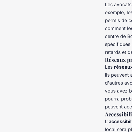
Les avocats
exemple, le
permis de c
comment les
centre de B
spécifiques 
retards et de
Réseaux p
Les
réseaux
Ils peuvent
d'autres av
vous avez b
pourra prob
peuvent accé
Accessibili
L'
accessibili
local sera p