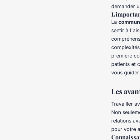
demander un 
L'importa
La
communi
sentir à l'a
compréhensi
complexités 
première co
patients et 
vous guider
Les avant
Travailler a
Non seulemen
relations av
pour votre a
Connaissan