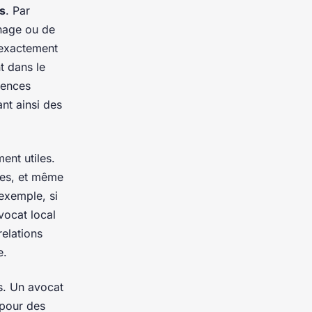
es
. Par
nage ou de
 exactement
t dans le
gences
ant ainsi des
ent utiles.
les, et même
exemple, si
vocat local
elations
e.
s. Un avocat
 pour des