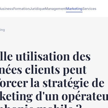
Business
Formation
Juridique
Management
Marketing
Services
ing
le utilisation des
ées clients peut
orcer la stratégie de
keting d'un opérateu