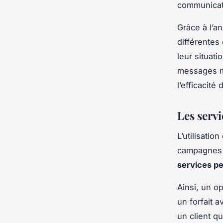
communicati
Grâce à l’a
différentes
leur situati
messages ma
l’efficacit
Les serv
L’utilisatio
campagnes 
services pe
Ainsi, un o
un forfait 
un client q