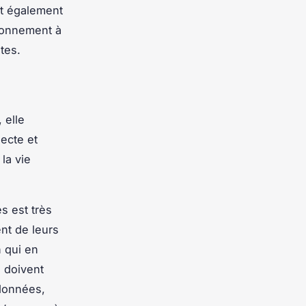
ut également
bonnement à
tes.
 elle
lecte et
la vie
s est très
ent de leurs
n qui en
s doivent
 données,