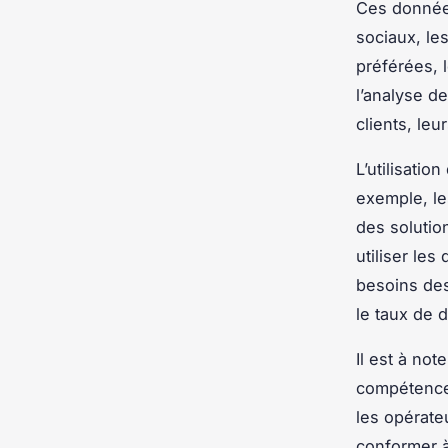
Ces données
sociaux, les
préférées, 
l’analyse d
clients, leu
L’utilisatio
exemple, le
des solutio
utiliser le
besoins des 
le taux de
Il est à not
compétences
les opérateu
conformer à