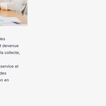
les
t devenue
la collecte,
 service et
 des
on en