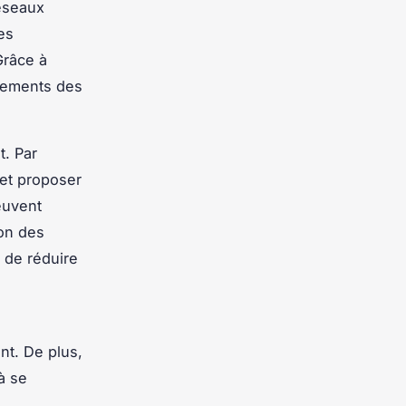
réseaux
es
Grâce à
rtements des
t. Par
 et proposer
euvent
ion des
t de réduire
nt. De plus,
à se