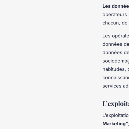
Les données
opérateurs 
chacun, de p
Les opérateu
données de
données de 
sociodémogr
habitudes, 
connaissanc
services ad
L’exploi
L’exploitat
Marketing"