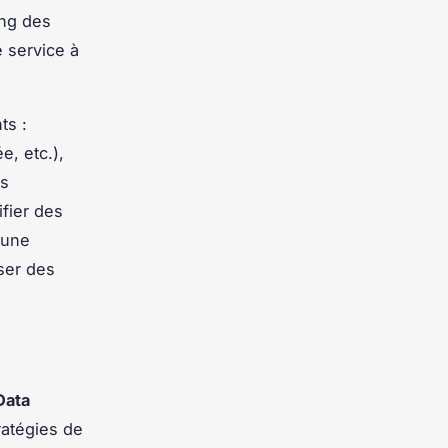
ing des
e service à
ts :
, etc.),
es
fier des
 une
ser des
Data
ratégies de