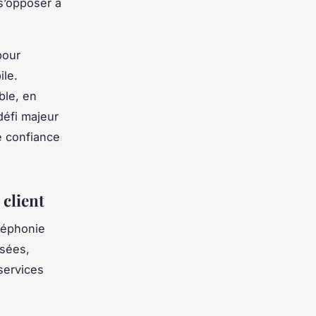
 s’opposer à
pour
ile.
ble, en
défi majeur
e confiance
 client
léphonie
ysées,
services