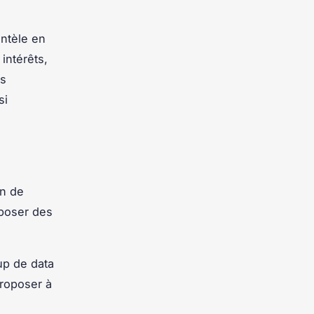
entèle en
intérêts,
es
si
on de
poser des
up de data
proposer à