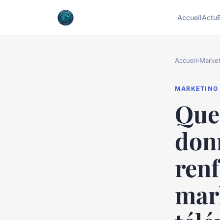
Accueil
Actu
Accueil
›
Market
MARKETING
Quel
donn
renf
mar