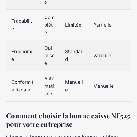
e
Com
Traçabilit
plèt
Limitée
Partielle
é
e
Opti
Ergonomi
Standar
misé
Variable
e
d
e
Auto
Conformit
Manuell
mati
Manuelle
é fiscale
e
sée
Comment choisir la bonne caisse NF525
pour votre entreprise
Choisir la bonne caisse enregistreuse certifiée