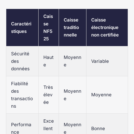
Cais
Caisse
Caisse
Caractéri
se
traditio
électronique
stiques
NF5
nnelle
non certifiée
25
Sécurité
Haut
Moyenn
des
Variable
e
e
données
Fiabilité
Très
des
Moyenn
élev
Moyenne
transactio
e
ée
ns
Exce
Performa
Moyenn
llent
Bonne
nce
e